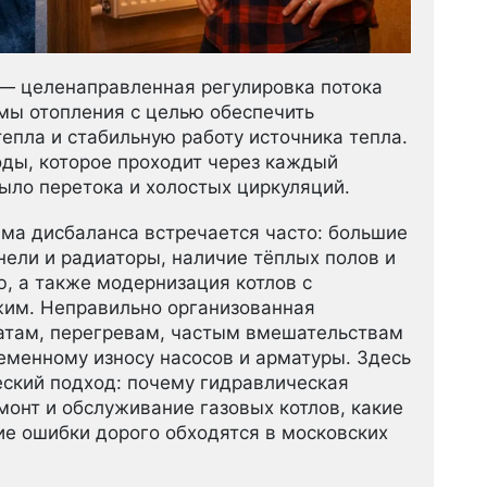
— целенаправленная регулировка потока
емы отопления с целью обеспечить
епла и стабильную работу источника тепла.
оды, которое проходит через каждый
было перетока и холостых циркуляций.
ма дисбаланса встречается часто: большие
ели и радиаторы, наличие тёплых полов и
ю, а также модернизация котлов с
им. Неправильно организованная
атам, перегревам, частым вмешательствам
ременному износу насосов и арматуры. Здесь
еский подход: почему гидравлическая
монт и обслуживание газовых котлов, какие
ие ошибки дорого обходятся в московских