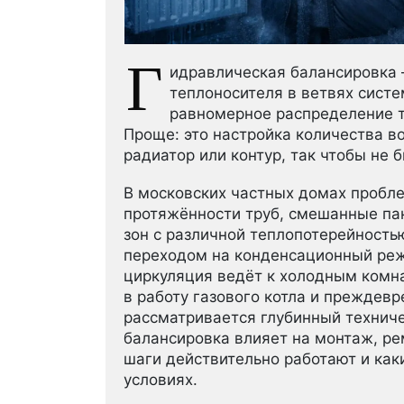
Г
идравлическая балансировка 
теплоносителя в ветвях сист
равномерное распределение т
Проще: это настройка количества в
радиатор или контур, так чтобы не 
В московских частных домах пробле
протяжённости труб, смешанные пан
зон с различной теплопотерейность
переходом на конденсационный реж
циркуляция ведёт к холодным комн
в работу газового котла и преждев
рассматривается глубинный технич
балансировка влияет на монтаж, ре
шаги действительно работают и как
условиях.