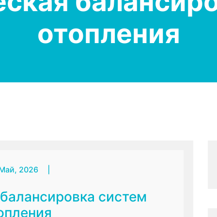
еская балансиро
отопления
 Май, 2026
|
 балансировка систем
опления