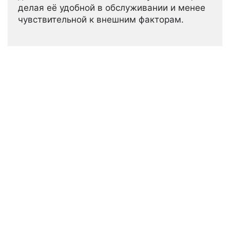
делая её удобной в обслуживании и менее
чувствительной к внешним факторам.
Поиск
Поиск
Новые записи
Гидравлическое разделение в системе
отопления
Управление конденсатом в конденсационных
котлах