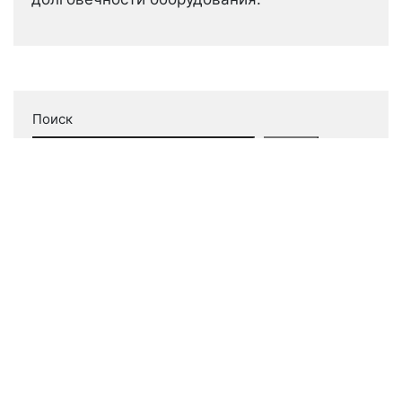
Поиск
Поиск
Новые записи
Гидравлическое разделение в системе
отопления
Управление конденсатом в конденсационных
котлах
Защита котла от холодной обратки